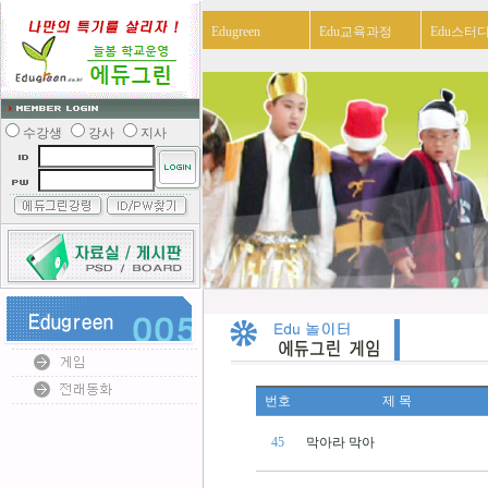
Edugreen
Edu교육과정
Edu스터
수강생
강사
지사
번호
제 목
45
막아라 막아