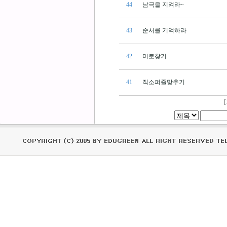
44
남극을 지켜라~
43
순서를 기억하라
42
미로찾기
41
직소퍼즐맞추기
[